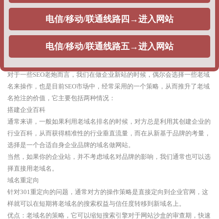
整站权重：利用快排策略，刷企业网站的整站指数排名，提升整站关键词
排名，出权重，一般不同公司根据获得权重不同，给出的报价不同。
优点：根据企业排名的时效性需求，可以在相对较短的时间周期出排名。
缺点：由于采用的优化策略问题，每当搜索引擎算法调整的时候，网站排
名就很难出现稳定排名，甚至整站遭遇降权。
2、老域名策略
对于一些SEO老炮而言，我们在做企业新站的时候，偶尔会选择一些老域
名来操作，也是目前SEO市场中，经常采用的一个策略，从而推升了老域
名抢注的价值，它主要包括两种情况：
搭建企业百科
通常来讲，一般如果利用老域名排名的时候，对方总是利用其创建企业的
行业百科，从而获得精准性的行业垂直流量，而在从新基于品牌的考量，
选择是一个合适自身企业品牌的域名做网站。
当然，如果你的企业站，并不考虑域名对品牌的影响，我们通常也可以选
择直接用老域名。
域名重定向
针对301重定向的问题，通常对方的操作策略是直接定向到企业官网，这
样就可以在短期将老域名的搜索权益与信任度转移到新域名上。
优点：老域名的策略，它可以缩短搜索引擎对于网站沙盒的审查期，快速